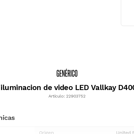
 iluminacion de video LED Vallkay D4
Artículo:
22903752
nicas
Origen
United 