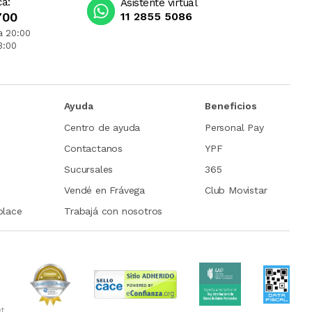
ca:
Asistente virtual
700
11 2855 5086
a 20:00
3:00
Ayuda
Beneficios
Centro de ayuda
Personal Pay
Contactanos
YPF
Sucursales
365
Vendé en Frávega
Club Movistar
place
Trabajá con nosotros
et