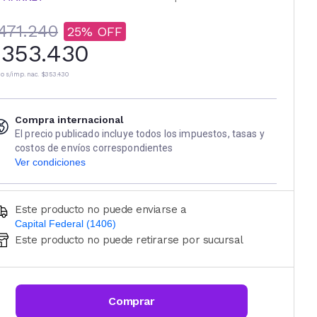
471.240
25
353.430
io s/imp. nac.
$353.430
Compra internacional
El precio publicado incluye todos los impuestos, tasas y
costos de envíos correspondientes
Ver condiciones
Este producto no puede enviarse a
Capital Federal (1406)
Este producto no puede retirarse por sucursal
Ingresá código postal (sólo números)
CALCULAR
Comprar