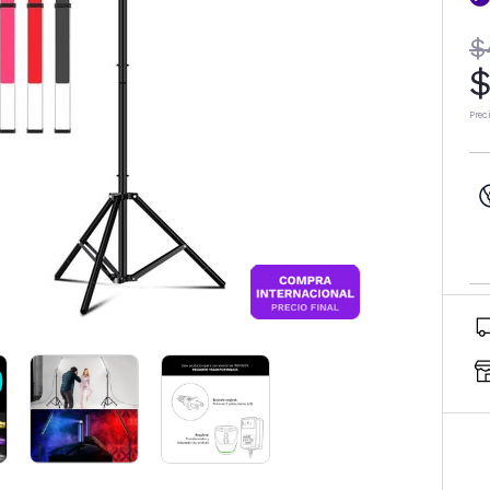
$
$
Prec