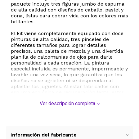
paquete incluye tres figuras jumbo de espuma
de alta calidad con diseños de caballo, pastel y
dona, listas para cobrar vida con los colores más
brillantes.
El kit viene completamente equipado con doce
pinturas de alta calidad, tres pinceles de
diferentes tamaños para lograr detalles
precisos, una paleta de mezcla y una divertida
planilla de calcomanías de ojos para darle
personalidad a cada creación. La pintura
especial incluida es permanente, impermeable y
lavable una vez seca, lo que garantiza que los
diseños no se agrieten ni se desprendan al
aplastar los juguetes. Al estar fabricados con
espuma ecológica de recuperación lenta, estos
squishies ofrecen una textura sumamente
Ver descripción completa
suave y agradable al tacto.
Además de ser una excelente opción de
entretenimiento, este set funciona como una
herramienta de terapia sensorial y alivio del
estrés. Es ideal para fomentar la concentración
Información del fabricante