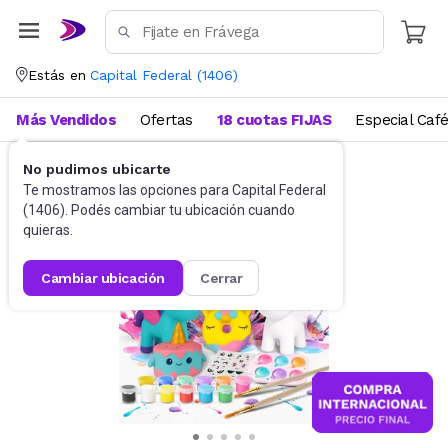
Estás en
Capital Federal
(
1406
)
Más Vendidos
Ofertas
18 cuotas FIJAS
Especial Caf
No pudimos ubicarte
Didácticos
Para niños
Te mostramos las opciones para
Capital Federal
(
1406
). Podés cambiar tu ubicación cuando
quieras.
cambiar ubicación
cerrar