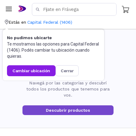
Estás en
Capital Federal
(
1406
)
No pudimos ubicarte
Te mostramos las opciones para
Capital Federal
(
1406
). Podés cambiar tu ubicación cuando
quieras.
cambiar ubicación
cerrar
La página no existe
Navegá por las categorías y descubrí
todos los productos que tenemos para
vos.
Descubrir productos