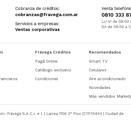
Cobranza de créditos:
Venta telefóni
cobranzas@fravega.com.ar
0810 333 8
LU-VI de 08:00 
Servicios a empresas:
SA de 09:00 a 1
Ventas corporativas
om
Frávega Créditos
Recomendados
Pagá Online
Smart TV
Catálogo exclusivo
Celulares
nancieros
Condiciones
Aire acondicionado
Novedades
Más vendidos Market
com.
Frávega S.A.C.I. e I. | Larrea 1106 2° Piso (C1117ABH) | Ciudad de