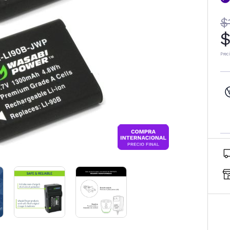
$
$
Prec