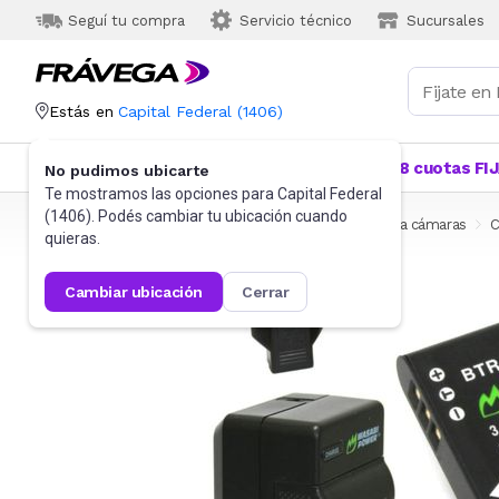
Seguí tu compra
Servicio técnico
Sucursales
Estás en
Capital Federal
(
1406
)
Categorías
Más Vendidos
Ofertas
18 cuotas FI
No pudimos ubicarte
Te mostramos las opciones para
Capital Federal
(
1406
). Podés cambiar tu ubicación cuando
Frávega
Cámaras y Video Cámaras
Accesorios para cámaras
C
quieras.
cambiar ubicación
cerrar