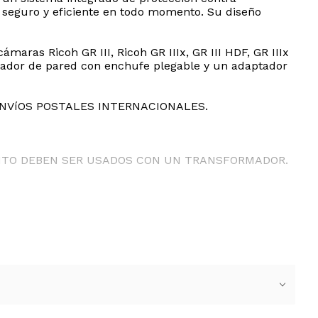
 seguro y eficiente en todo momento. Su diseño
ras Ricoh GR III, Ricoh GR IIIx, GR III HDF, GR IIIx
rgador de pared con enchufe plegable y un adaptador
ENVíOS POSTALES INTERNACIONALES.
ANTO DEBEN SER USADOS CON UN TRANSFORMADOR.