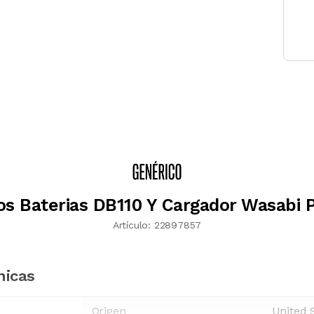
os Baterias DB110 Y Cargador Wasabi
Artículo:
22897857
nicas
Origen
United 