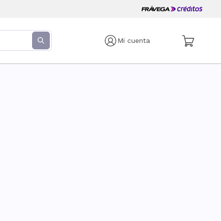
Mi cuenta
s