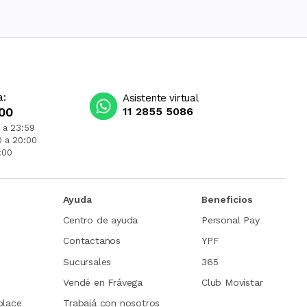
a:
Asistente virtual
00
11 2855 5086
 a 23:59
0 a 20:00
:00
Ayuda
Beneficios
Centro de ayuda
Personal Pay
Contactanos
YPF
Sucursales
365
Vendé en Frávega
Club Movistar
place
Trabajá con nosotros