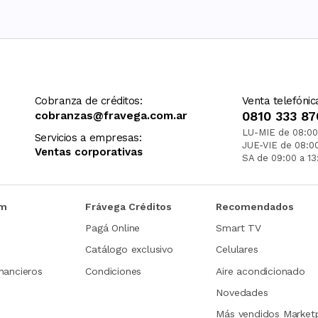
Cobranza de créditos:
Venta telefónic
cobranzas@fravega.com.ar
0810 333 87
LU-MIE de 08:00
Servicios a empresas:
JUE-VIE de 08:0
Ventas corporativas
SA de 09:00 a 13
om
Frávega Créditos
Recomendados
Pagá Online
Smart TV
Catálogo exclusivo
Celulares
nancieros
Condiciones
Aire acondicionado
Novedades
Más vendidos Market