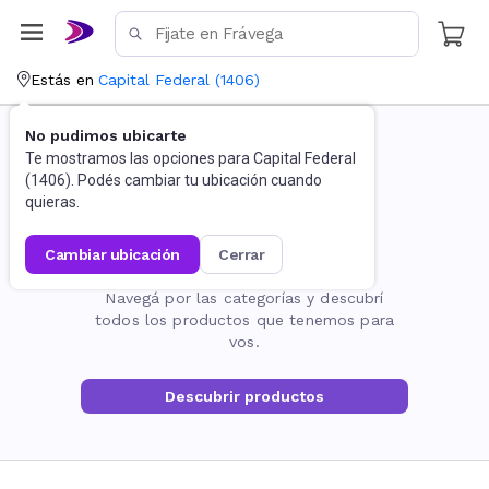
Estás en
Capital Federal
(
1406
)
No pudimos ubicarte
Te mostramos las opciones para
Capital Federal
(
1406
). Podés cambiar tu ubicación cuando
quieras.
cambiar ubicación
cerrar
La página no existe
Navegá por las categorías y descubrí
todos los productos que tenemos para
vos.
Descubrir productos