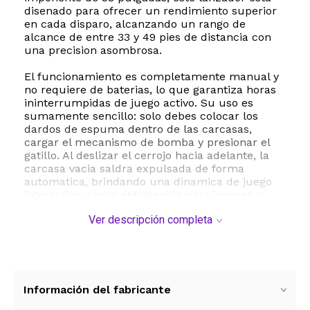
disenado para ofrecer un rendimiento superior
en cada disparo, alcanzando un rango de
alcance de entre 33 y 49 pies de distancia con
una precision asombrosa.
El funcionamiento es completamente manual y
no requiere de baterias, lo que garantiza horas
ininterrumpidas de juego activo. Su uso es
sumamente sencillo: solo debes colocar los
dardos de espuma dentro de las carcasas,
cargar el mecanismo de bomba y presionar el
gatillo. Al deslizar el cerrojo hacia adelante, la
carcasa vacia saldra expulsada de forma
automatica, brindando una dinamica de juego
interactiva y muy entretenida para jovenes y
adolescentes.
Ver descripción completa
La seguridad es una prioridad absoluta en este
producto. El set incluye 20 dardos de espuma
suave fabricados con material EVA de alta
calidad, divididos en 10 dardos de punta
redonda y 10 dardos con ventosa que se
Información del fabricante
adhieren facilmente a superficies lisas. Estos