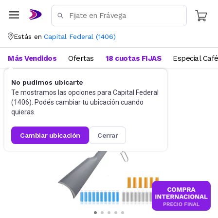
Estás en
Capital Federal
(
1406
)
Más Vendidos
Ofertas
18 cuotas FIJAS
Especial Caf
No pudimos ubicarte
Juegos de aire libre
Pistolas de Juguete
Te mostramos las opciones para
Capital Federal
(
1406
). Podés cambiar tu ubicación cuando
quieras.
cambiar ubicación
cerrar