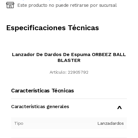
Este producto no puede retirarse por sucursal
Ingresá código postal (sólo números)
CALCULAR
Especificaciones Técnicas
Lanzador De Dardos De Espuma ORBEEZ BALL
BLASTER
Artículo:
22905792
Características Técnicas
Características generales
Tipo
Lanzadardos