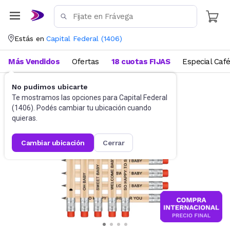
Estás en
Capital Federal
(
1406
)
Más Vendidos
Ofertas
18 cuotas FIJAS
Especial Caf
No pudimos ubicarte
Artículos de Librería y Papelería
Lápices
Te mostramos las opciones para
Capital Federal
(
1406
). Podés cambiar tu ubicación cuando
quieras.
cambiar ubicación
cerrar