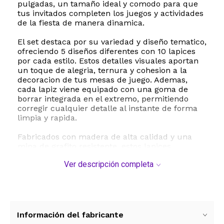
pulgadas, un tamaño ideal y comodo para que
tus invitados completen los juegos y actividades
de la fiesta de manera dinamica.
El set destaca por su variedad y diseño tematico,
ofreciendo 5 diseños diferentes con 10 lapices
por cada estilo. Estos detalles visuales aportan
un toque de alegria, ternura y cohesion a la
decoracion de tus mesas de juego. Ademas,
cada lapiz viene equipado con una goma de
borrar integrada en el extremo, permitiendo
corregir cualquier detalle al instante de forma
limpia y rapida.
Fabricados con madera de alta calidad y una
mina de grafito resistente, estos lapices
garantizan una escritura suave, fluida y de larga
Ver descripción completa
duracion. Son perfectos para dinamicas clasicas
de baby shower como sopa de letras,
crucigramas, predicciones del bebe y consejos
para los futuros padres. Su diseño redondo y
compacto los hace faciles de sostener tanto
para adultos como para niños, convirtiendolos
Información del fabricante
en un recuerdo util y encantador que tus