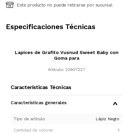
Este producto no puede retirarse por sucursal
Ingresá código postal (sólo números)
CALCULAR
Especificaciones Técnicas
Lapices de Grafito Vusnud Sweet Baby con
Goma para
Artículo:
22907227
Características Técnicas
Características generales
Tipo de artículo
Lápiz Negro
Cantidad de colores
1