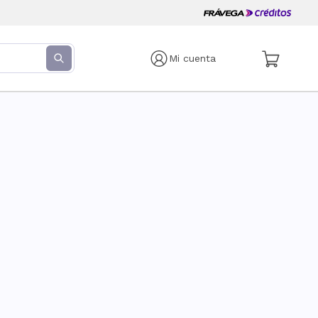
Mi cuenta
s