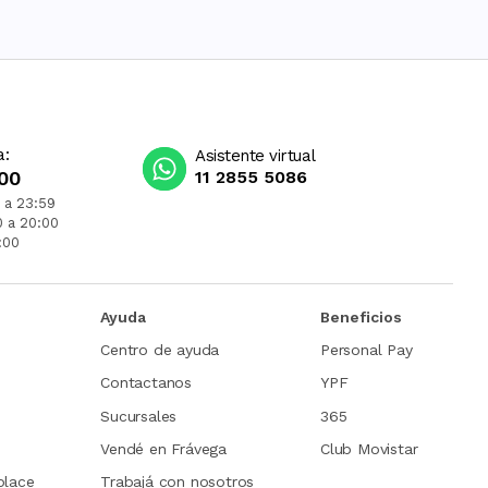
a:
Asistente virtual
00
11 2855 5086
 a 23:59
0 a 20:00
:00
Ayuda
Beneficios
Centro de ayuda
Personal Pay
Contactanos
YPF
Sucursales
365
Vendé en Frávega
Club Movistar
place
Trabajá con nosotros