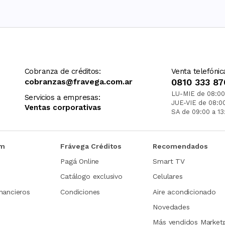
Cobranza de créditos:
Venta telefónic
cobranzas@fravega.com.ar
0810 333 87
LU-MIE de 08:00
Servicios a empresas:
JUE-VIE de 08:0
Ventas corporativas
SA de 09:00 a 13
om
Frávega Créditos
Recomendados
Pagá Online
Smart TV
Catálogo exclusivo
Celulares
nancieros
Condiciones
Aire acondicionado
Novedades
Más vendidos Market