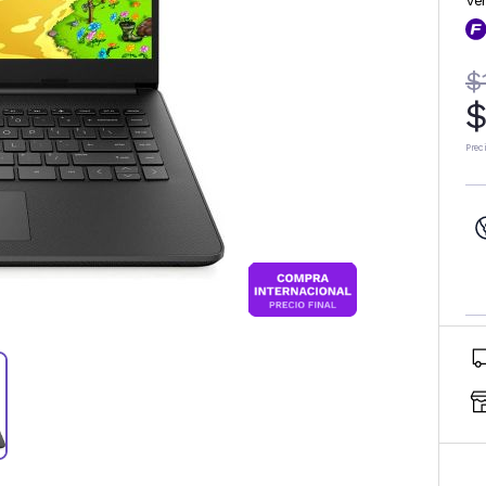
Ve
$
$
Prec