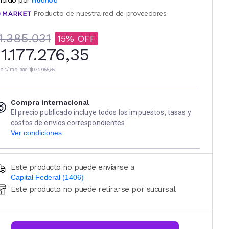
ndido por
nocnoc
Producto de nuestra red de proveedores
1.385.031
15
1.177.276,35
io s/imp. nac.
$972.955,66
Compra internacional
El precio publicado incluye todos los impuestos, tasas y
costos de envíos correspondientes
Ver condiciones
Este producto no puede enviarse a
Capital Federal (1406)
Este producto no puede retirarse por sucursal
Ingresá código postal (sólo números)
CALCULAR