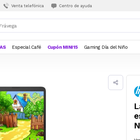
Venta telefónica
Centro de ayuda
JAS
Especial Café
Cupón MINI15
Gaming Día del Niño
L
e
N