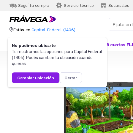
Seguí tu compra
Servicio técnico
Sucursales
Estás en
Capital Federal
(
1406
)
Categorías
Más Vendidos
Ofertas
18 cuotas FI
No pudimos ubicarte
Te mostramos las opciones para
Capital Federal
(
1406
). Podés cambiar tu ubicación cuando
Frávega
Informática
Notebooks
quieras.
cambiar ubicación
cerrar