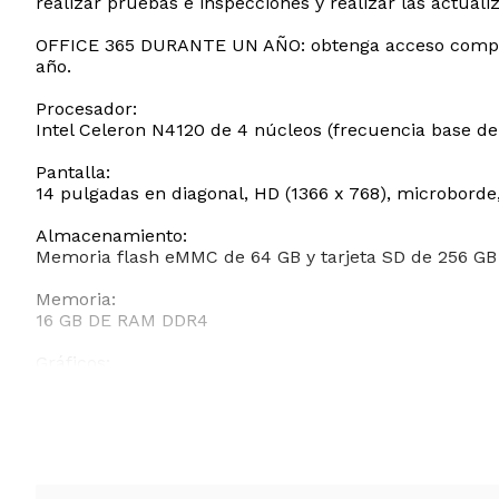
realizar pruebas e inspecciones y realizar las actual
OFFICE 365 DURANTE UN AÑO: obtenga acceso complet
año.
Procesador:
Intel Celeron N4120 de 4 núcleos (frecuencia base de
Pantalla:
14 pulgadas en diagonal, HD (1366 x 768), microborde
Almacenamiento:
Memoria flash eMMC de 64 GB y tarjeta SD de 256 GB
Memoria:
16 GB DE RAM DDR4
Gráficos:
Gráficos Intel UHD 600
Sistema operativo:
Windows Home S
Conectividad inalámbrica: