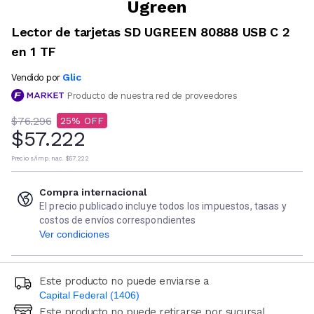
Ugreen
Lector de tarjetas SD UGREEN 80888 USB C 2
en 1 TF
Glic
Vendido por
Producto de nuestra red de proveedores
$76.296
25
$57.222
Precio s/imp. nac.
$57.222
Compra internacional
El precio publicado incluye todos los impuestos, tasas y
costos de envíos correspondientes
Ver condiciones
Este producto no puede enviarse a
Capital Federal (1406)
Este producto no puede retirarse por sucursal
Ingresá código postal (sólo números)