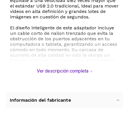
equivale a una velocidad diez veces mayor que
el estándar USB 2.0 tradicional, ideal para mover
videos en alta definición y grandes lotes de
imágenes en cuestión de segundos.
El diseño inteligente de este adaptador incluye
un cable corto de nailon trenzado que evita la
obstrucción de los puertos adyacentes en tu
computadora o tableta, garantizando un acceso
cómodo en todo momento. Su carcasa de
aluminio de alta calidad no solo le otorga un
aspecto elegante y moderno, sino que también
asegura una excelente disipación del calor para
Ver descripción completa
un rendimiento estable y una vida útil
prolongada. Al ser un dispositivo Plug and Play,
no requiere la instalación de controladores,
aplicaciones ni fuentes de alimentación
externas, facilitando su uso inmediato en
cualquier lugar.
Información del fabricante
Este lector de tarjetas es ampliamente
compatible con una gran variedad de sistemas
operativos como Windows, macOS, Linux,
Chrome OS y Android. Funciona a la perfección