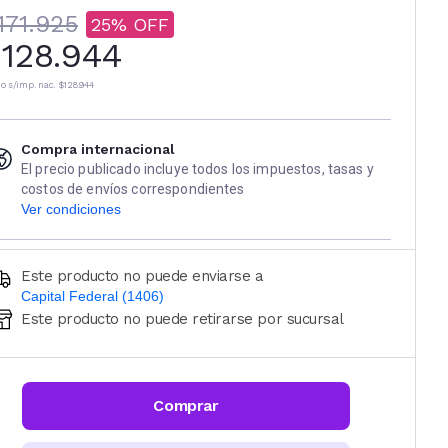
171.925
25
128.944
io s/imp. nac.
$128.944
Compra internacional
El precio publicado incluye todos los impuestos, tasas y
costos de envíos correspondientes
Ver condiciones
Este producto no puede enviarse a
Capital Federal (1406)
Este producto no puede retirarse por sucursal
Ingresá código postal (sólo números)
CALCULAR
Comprar