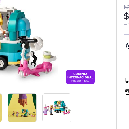
$
$
Prec