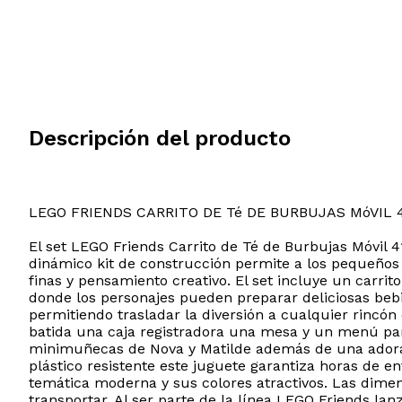
Descripción del producto
LEGO FRIENDS CARRITO DE Té DE BURBUJAS MóVIL 
El set LEGO Friends Carrito de Té de Burbujas Móvil 41
dinámico kit de construcción permite a los pequeños 
finas y pensamiento creativo. El set incluye un carri
donde los personajes pueden preparar deliciosas bebi
permitiendo trasladar la diversión a cualquier rincón
batida una caja registradora una mesa y un menú par
minimuñecas de Nova y Matilde además de una adorabl
plástico resistente este juguete garantiza horas de 
temática moderna y sus colores atractivos. Las dime
transportar. Al ser parte de la línea LEGO Friends la