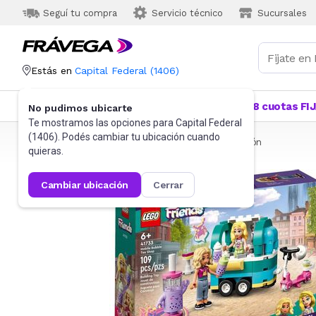
Seguí tu compra
Servicio técnico
Sucursales
Estás en
Capital Federal
(
1406
)
Categorías
Más Vendidos
Ofertas
18 cuotas FI
No pudimos ubicarte
Te mostramos las opciones para
Capital Federal
(
1406
). Podés cambiar tu ubicación cuando
Frávega
Juguetes y Juegos
Bloques y Construcción
quieras.
cambiar ubicación
cerrar