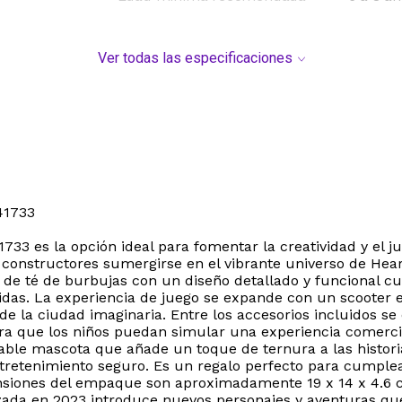
Ver todas las especificaciones
41733
733 es la opción ideal para fomentar la creatividad y el jue
constructores sumergirse en el vibrante universo de Hear
to de té de burbujas con un diseño detallado y funcional c
das. La experiencia de juego se expande con un scooter e
 de la ciudad imaginaria. Entre los accesorios incluidos 
a que los niños puedan simular una experiencia comercia
e mascota que añade un toque de ternura a las historias
entretenimiento seguro. Es un regalo perfecto para cumpl
nsiones del empaque son aproximadamente 19 x 14 x 4.6 c
nzada en 2023 introduce nuevos personajes y aventuras que