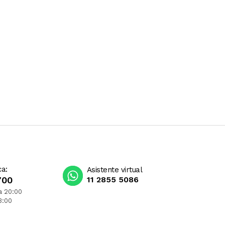
ca:
Asistente virtual
700
11 2855 5086
a 20:00
3:00