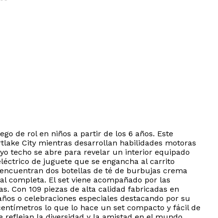
go de rol en niños a partir de los 6 años. Este
tlake City mientras desarrollan habilidades motoras
uyo techo se abre para revelar un interior equipado
léctrico de juguete que se engancha al carrito
se encuentran dos botellas de té de burbujas crema
l completa. El set viene acompañado por las
. Con 109 piezas de alta calidad fabricadas en
eaños o celebraciones especiales destacando por su
entímetros lo que lo hace un set compacto y fácil de
 reflejan la diversidad y la amistad en el mundo