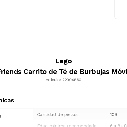
Lego
riends Carrito de Té de Burbujas Móvi
Artículo:
22904860
nicas
Cantidad de piezas
109
s
Edad minima recomendada
6 a 8 a