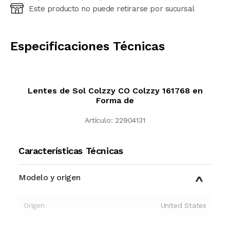
Este producto no puede retirarse por sucursal
Ingresá código postal (sólo números)
CALCULAR
Especificaciones Técnicas
Lentes de Sol Colzzy CO Colzzy 161768 en
Forma de
Artículo:
22904131
Características Técnicas
Modelo y origen
Origen
United States