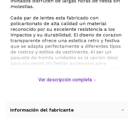
invitados disfruten de largas horas de fiesta sin
molestias.
Cada par de lentes esta fabricado con
policarbonato de alta calidad un material
reconocido por su excelente resistencia a los
impactos y su durabilidad. El diseno de corazon
transparente ofrece una estetica retro y festiva
que se adapta perfectamente a diferentes tipos
de rostros y estilos de vestimenta. Al ser un
paquete de treinta unidades es la opcion ideal
para souvenirs de fiestas accesorios para
cabinas de fotos o regalos grupales asegurando
que todos los asistentes compartan una misma
Ver descripción completa
tematica visual.
Las dimensiones del paquete son de
aproximadamente dieciocho por trece
centimetros con un peso total muy ligero lo que
facilita su transporte y distribucion durante el
Información del fabricante
evento. Su tamano mediano es sumamente
versatil adaptandose de manera comoda a la
mayoria de las personas. Anade un elemento
divertido y memorable a tus reuniones con