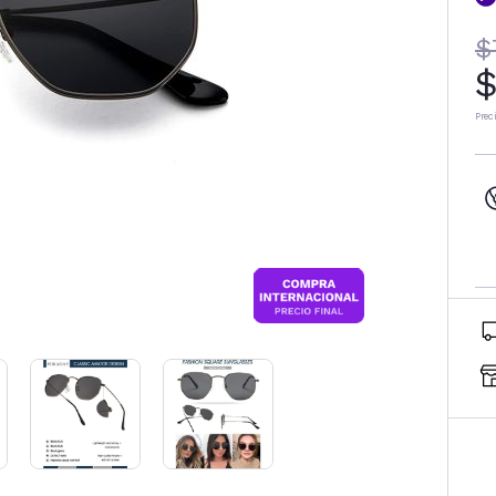
$
$
Prec