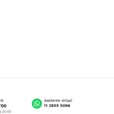
ca:
Asistente virtual
700
11 2855 5086
a 20:00