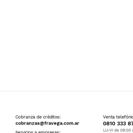
Ver más contenido
Cobranza de créditos:
Venta telefóni
cobranzas@fravega.com.ar
0810 333 8
LU-VI de 08:00 
Servicios a empresas: