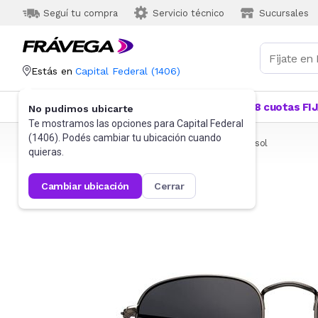
Seguí tu compra
Servicio técnico
Sucursales
Estás en
Capital Federal
(
1406
)
Categorías
Más Vendidos
Ofertas
18 cuotas FI
No pudimos ubicarte
Te mostramos las opciones para
Capital Federal
(
1406
). Podés cambiar tu ubicación cuando
Frávega
Indumentaria
Accesorios
Anteojos de sol
quieras.
cambiar ubicación
cerrar