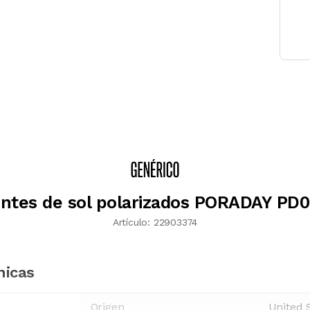
ntes de sol polarizados PORADAY PD
Artículo:
22903374
nicas
Origen
United 