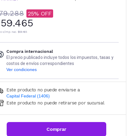
79.288
25
59.465
io s/imp. nac.
$59.465
Compra internacional
El precio publicado incluye todos los impuestos, tasas y
costos de envíos correspondientes
Ver condiciones
Este producto no puede enviarse a
Capital Federal (1406)
Este producto no puede retirarse por sucursal
Ingresá código postal (sólo números)
CALCULAR
Comprar