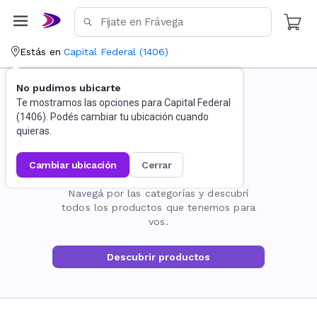
Estás en
Capital Federal
(
1406
)
No pudimos ubicarte
Te mostramos las opciones para
Capital Federal
(
1406
). Podés cambiar tu ubicación cuando
quieras.
cambiar ubicación
cerrar
La página no existe
Navegá por las categorías y descubrí
todos los productos que tenemos para
vos.
Descubrir productos