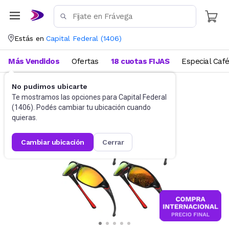
Estás en
Capital Federal
(
1406
)
Más Vendidos
Ofertas
18 cuotas FIJAS
Especial Caf
No pudimos ubicarte
Accesorios
Anteojos de sol
Te mostramos las opciones para
Capital Federal
(
1406
). Podés cambiar tu ubicación cuando
quieras.
cambiar ubicación
cerrar