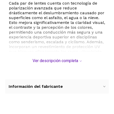
Cada par de lentes cuenta con tecnología de
polarización avanzada que reduce
drásticamente el deslumbramiento causado por
superficies como el asfalto, el agua o la nieve.
Esto mejora significativamente la claridad visual,
el contraste y la percepción de los colores,
permitiendo una conducción más segura y una
experiencia deportiva superior en disciplinas
como senderismo, escalada y ciclismo. Además,
incorporan un revestimiento de protección UV
que bloquea eficazmente los rayos ultravioleta
dañinos, cuidando tu salud ocular en todo
Ver descripción completa
momento.
Fabricados con materiales ligeros y resistentes
de alta calidad como TAC y PC, estos lentes
garantizan una excelente durabilidad sin
comprometer la comodidad. Su diseño de talla
Información del fabricante
única se adapta de manera óptima a la mayoría
de los adultos, ofreciendo un ajuste seguro que
se mantiene en su lugar incluso durante
movimientos intensos. El paquete incluye cuatro
pares en colores variados, ideales para
Ver más contenido