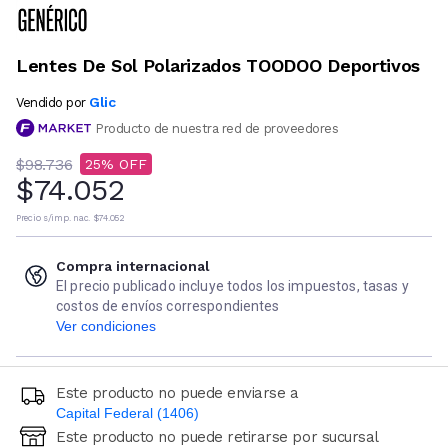
Lentes De Sol Polarizados TOODOO Deportivos
Glic
Vendido por
Producto de nuestra red de proveedores
$98.736
25
$74.052
Precio s/imp. nac.
$74.052
Compra internacional
El precio publicado incluye todos los impuestos, tasas y
costos de envíos correspondientes
Ver condiciones
Este producto no puede enviarse a
Capital Federal (1406)
Este producto no puede retirarse por sucursal
Ingresá código postal (sólo números)