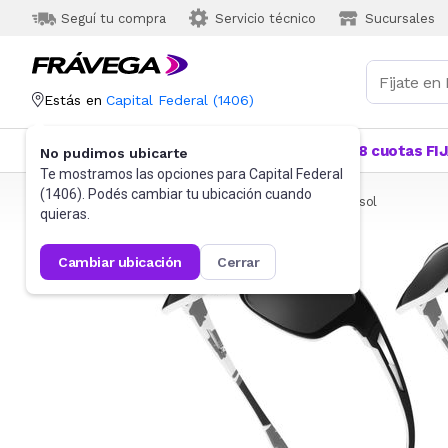
Seguí tu compra
Servicio técnico
Sucursales
Estás en
Capital Federal
(
1406
)
Categorías
Más Vendidos
Ofertas
18 cuotas FI
No pudimos ubicarte
Te mostramos las opciones para
Capital Federal
(
1406
). Podés cambiar tu ubicación cuando
Frávega
Indumentaria
Accesorios
Anteojos de sol
quieras.
cambiar ubicación
cerrar