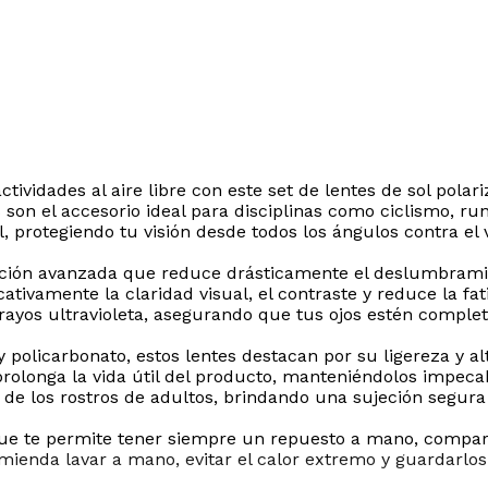
ctividades al aire libre con este set de lentes de sol po
s son el accesorio ideal para disciplinas como ciclismo, 
protegiendo tu visión desde todos los ángulos contra el v
ción avanzada que reduce drásticamente el deslumbramient
icativamente la claridad visual, el contraste y reduce la f
s rayos ultravioleta, asegurando que tus ojos estén compl
policarbonato, estos lentes destacan por su ligereza y al
 prolonga la vida útil del producto, manteniéndolos impe
 los rostros de adultos, brindando una sujeción segura 
 que te permite tener siempre un repuesto a mano, compar
ienda lavar a mano, evitar el calor extremo y guardarlos 