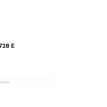
728 E
States