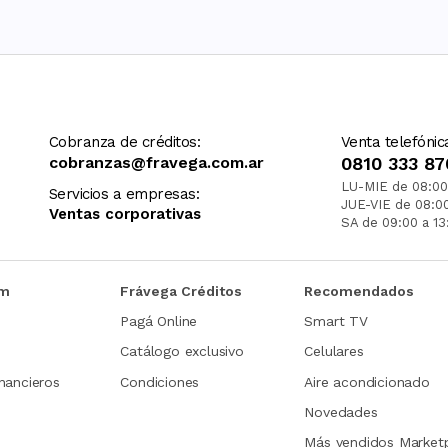
Cobranza de créditos:
Venta telefónic
cobranzas@fravega.com.ar
0810 333 87
LU-MIE de 08:00
Servicios a empresas:
JUE-VIE de 08:0
Ventas corporativas
SA de 09:00 a 13
om
Frávega Créditos
Recomendados
Pagá Online
Smart TV
Catálogo exclusivo
Celulares
nancieros
Condiciones
Aire acondicionado
Novedades
Más vendidos Market