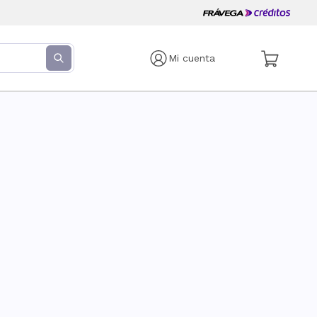
Mi cuenta
s