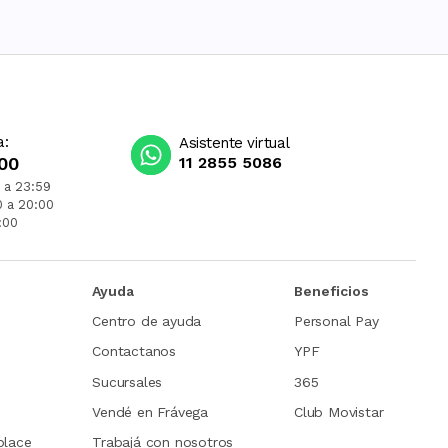
a:
Asistente virtual
00
11 2855 5086
 a 23:59
0 a 20:00
:00
Ayuda
Beneficios
Centro de ayuda
Personal Pay
Contactanos
YPF
Sucursales
365
Vendé en Frávega
Club Movistar
place
Trabajá con nosotros