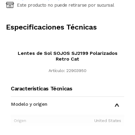
Este producto no puede retirarse por sucursal
Ingresá código postal (sólo números)
CALCULAR
Especificaciones Técnicas
Lentes de Sol SOJOS SJ2199 Polarizados
Retro Cat
Artículo:
22903950
Características Técnicas
Modelo y origen
Origen
United States