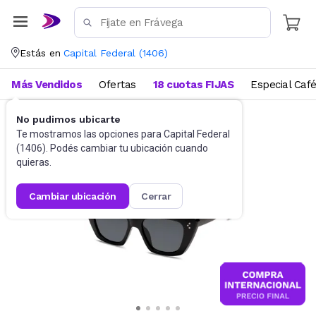
Estás en
Capital Federal
(
1406
)
Más Vendidos
Ofertas
18 cuotas FIJAS
Especial Caf
No pudimos ubicarte
Accesorios
Anteojos de sol
Te mostramos las opciones para
Capital Federal
(
1406
). Podés cambiar tu ubicación cuando
quieras.
cambiar ubicación
cerrar