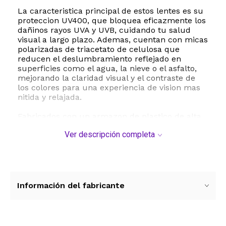
La caracteristica principal de estos lentes es su
proteccion UV400, que bloquea eficazmente los
dañinos rayos UVA y UVB, cuidando tu salud
visual a largo plazo. Ademas, cuentan con micas
polarizadas de triacetato de celulosa que
reducen el deslumbramiento reflejado en
superficies como el agua, la nieve o el asfalto,
mejorando la claridad visual y el contraste de
los colores para una experiencia de vision mas
nitida y relajada.
Fabricados con un armazon de plastico de alta
calidad, estos lentes ofrecen una gran
Ver descripción completa
durabilidad y resistencia al uso diario. Su diseño
de marco completo se adapta perfectamente a
una amplia variedad de formas de rostro,
aportando un toque retro y moderno a la vez. El
paquete incluye un paño de microfibra para
una limpieza segura y un estuche para
Información del fabricante
protegerlos de rayaduras cuando no los estes
usando.
Especificaciones tecnicas: