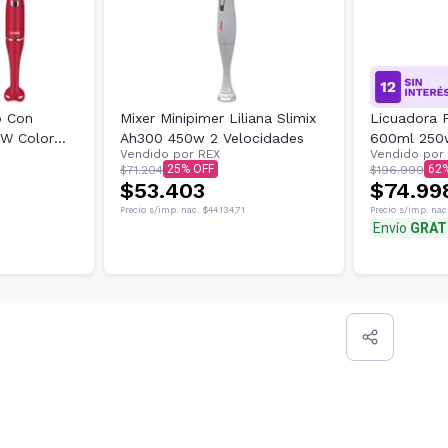
o Con
Mixer Minipimer Liliana Slimix
Licuadora P
0W Color
Ah300 450w 2 Velocidades
600ml 250w
Vendido por
REX
Vendido por
+ Tapa
25
62
$71.204
$196.999
$53.403
$74.99
Precio s/imp. nac.
$44.134,71
Precio s/imp. nac
Envío
GRAT