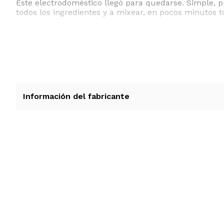
Este electrodoméstico llegó para quedarse. Simple, pr
todos los ingredientes y a mixear, en pocos minutos to
Información del fabricante