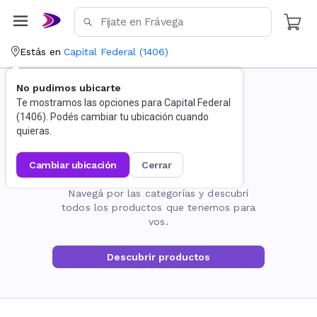
Estás en
Capital Federal
(
1406
)
No pudimos ubicarte
Te mostramos las opciones para
Capital Federal
(
1406
). Podés cambiar tu ubicación cuando
quieras.
cambiar ubicación
cerrar
La página no existe
Navegá por las categorías y descubrí
todos los productos que tenemos para
vos.
Descubrir productos