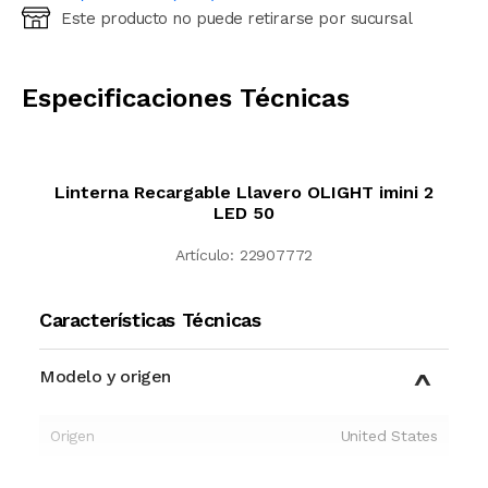
Este producto no puede retirarse por sucursal
Ingresá código postal (sólo números)
CALCULAR
Especificaciones Técnicas
Linterna Recargable Llavero OLIGHT imini 2
LED 50
Artículo:
22907772
Características Técnicas
Modelo y origen
Origen
United States