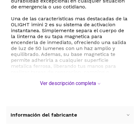
durabilidad excepcional en cualquier situacion
de emergencia o uso cotidiano.
Una de las caracteristicas mas destacadas de la
OLIGHT imini 2 es su sistema de activacion
instantanea. Simplemente separa el cuerpo de
la linterna de su tapa magnetica para
encenderla de inmediato, ofreciendo una salida
de luz de 50 lumenes con un haz amplio y
equilibrado. Ademas, su base magnetica te
permite adherirla a cualquier superficie
metalica ferrosa, liberando tus manos para
realizar tareas de reparacion, camping o
busqueda en espacios oscuros con total
Ver descripción completa
comodidad.
Olvidate de los cables molestos gracias a su
conector USB integrado directamente en la
parte trasera del dispositivo. Puedes conectarla
directamente a cualquier puerto USB de pared,
Información del fabricante
computadora o cargador portatil, logrando una
carga completa en tan solo 60 minutos. Su
bateria de polimero de litio integrada ofrece un
rendimiento confiable y eficiente para que