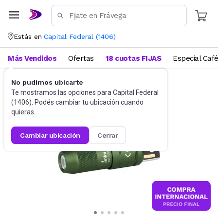
Estás en
Capital Federal
(
1406
)
Más Vendidos
Ofertas
18 cuotas FIJAS
Especial Caf
No pudimos ubicarte
Camping y Aire Libre
Linternas y faroles
Te mostramos las opciones para
Capital Federal
(
1406
). Podés cambiar tu ubicación cuando
quieras.
cambiar ubicación
cerrar