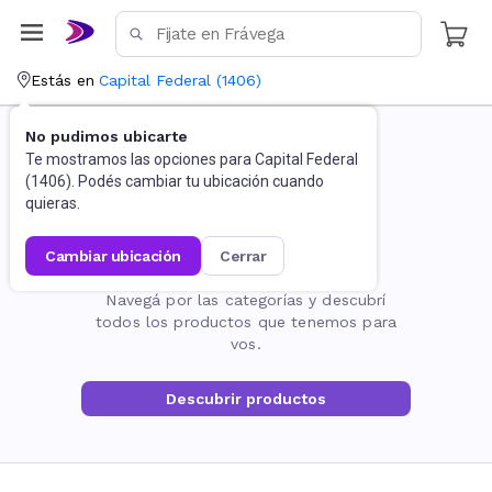
Estás en
Capital Federal
(
1406
)
No pudimos ubicarte
Te mostramos las opciones para
Capital Federal
(
1406
). Podés cambiar tu ubicación cuando
quieras.
cambiar ubicación
cerrar
La página no existe
Navegá por las categorías y descubrí
todos los productos que tenemos para
vos.
Descubrir productos