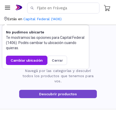
Estás en
Capital Federal
(
1406
)
No pudimos ubicarte
Te mostramos las opciones para
Capital Federal
(
1406
). Podés cambiar tu ubicación cuando
quieras.
cambiar ubicación
cerrar
La página no existe
Navegá por las categorías y descubrí
todos los productos que tenemos para
vos.
Descubrir productos