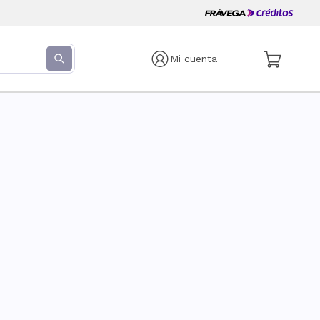
Mi cuenta
s