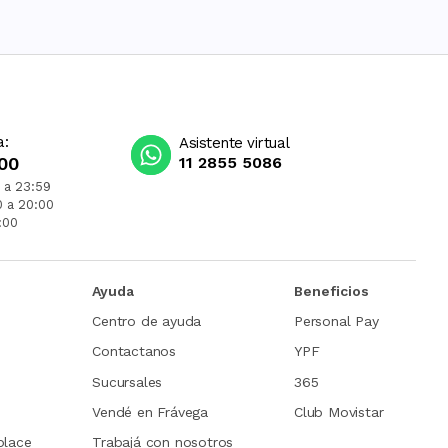
a:
Asistente virtual
00
11 2855 5086
 a 23:59
0 a 20:00
:00
Ayuda
Beneficios
Centro de ayuda
Personal Pay
Contactanos
YPF
Sucursales
365
Vendé en Frávega
Club Movistar
place
Trabajá con nosotros