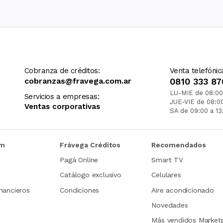
Cobranza de créditos:
Venta telefónic
cobranzas@fravega.com.ar
0810 333 87
LU-MIE de 08:00
Servicios a empresas:
JUE-VIE de 08:0
Ventas corporativas
SA de 09:00 a 13
om
Frávega Créditos
Recomendados
Pagá Online
Smart TV
Catálogo exclusivo
Celulares
nancieros
Condiciones
Aire acondicionado
Novedades
Más vendidos Market