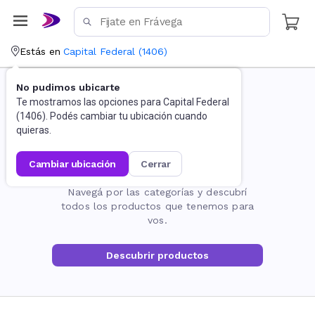
Estás en
Capital Federal
(
1406
)
No pudimos ubicarte
Te mostramos las opciones para
Capital Federal
(
1406
). Podés cambiar tu ubicación cuando
quieras.
cambiar ubicación
cerrar
La página no existe
Navegá por las categorías y descubrí
todos los productos que tenemos para
vos.
Descubrir productos