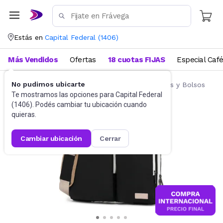
Estás en
Capital Federal
(
1406
)
Más Vendidos
Ofertas
18 cuotas FIJAS
Especial Caf
No pudimos ubicarte
Accesorios de Informática
Fundas, Estuches y Bolsos
Te mostramos las opciones para
Capital Federal
(
1406
). Podés cambiar tu ubicación cuando
quieras.
cambiar ubicación
cerrar