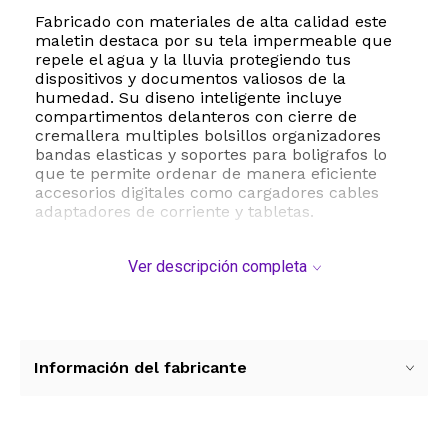
Fabricado con materiales de alta calidad este
maletin destaca por su tela impermeable que
repele el agua y la lluvia protegiendo tus
dispositivos y documentos valiosos de la
humedad. Su diseno inteligente incluye
compartimentos delanteros con cierre de
cremallera multiples bolsillos organizadores
bandas elasticas y soportes para boligrafos lo
que te permite ordenar de manera eficiente
accesorios digitales como cargadores cables
adaptadores de corriente y tabletas.
La comodidad es clave en tus traslados por lo
Ver descripción completa
que incorpora una correa de hombro ajustable y
desmontable adaptandose a tu estilo de vida
activo. Con dimensiones internas de 41
centimetros por 29 centimetros y un peso ligero
de solo 0.49 kilogramos es el complemento
perfecto para profesionales y estudiantes que
Información del fabricante
buscan funcionalidad y estilo en un solo
producto.
ESTE PRODUCTO VIENE DE USA DENTRO DEL