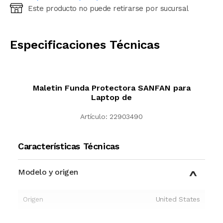
Este producto no puede retirarse por sucursal
Ingresá código postal (sólo números)
CALCULAR
Especificaciones Técnicas
Maletin Funda Protectora SANFAN para
Laptop de
Artículo:
22903490
Características Técnicas
Modelo y origen
Origen
United States