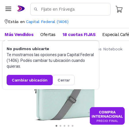
Estás en
Capital Federal
(
1406
)
Más Vendidos
Ofertas
18 cuotas FIJAS
Especial Caf
No pudimos ubicarte
Accesorios de Informática
Mochilas y Bolsos Notebook
Te mostramos las opciones para
Capital Federal
(
1406
). Podés cambiar tu ubicación cuando
quieras.
cambiar ubicación
cerrar