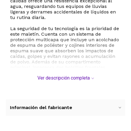
calidad ofrece una resistencia excepcional al
agua, resguardando tus equipos de lluvias
ligeras y derrames accidentales de líquidos en
tu rutina diaria.
La seguridad de tu tecnología es la prioridad de
este maletín. Cuenta con un sistema de
protección multicapa que incluye un acolchado
de espuma de poliéster y cojines interiores de
espuma suave que absorben los impactos de
caídas, golpes y evitan rayones o acumulación
de polvo. Además de su compartimento
principal, incorpora dos bolsillos frontales
adicionales perfectos para organizar de manera
Ver descripción completa
eficiente tus accesorios esenciales como
cargadores, cables, mouse, bolígrafos y libretas
de notas.
La versatilidad de transporte es otra de sus
grandes ventajas. Cuenta con una correa de
Información del fabricante
hombro ajustable y extraíble que se extiende
desde los 67 hasta los 134 centímetros,
adaptándose perfectamente a tu estatura. Sus
asas dobles resistentes permiten llevarlo como