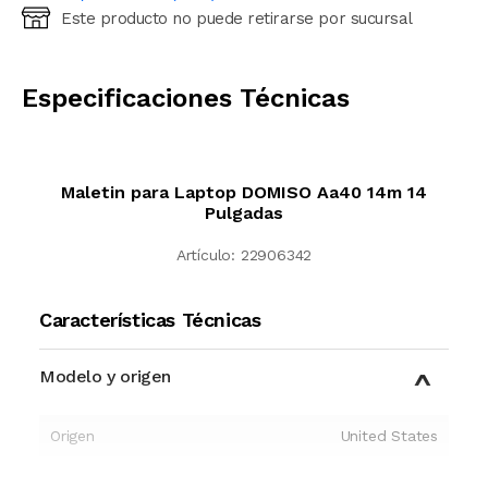
Este producto no puede retirarse por sucursal
Ingresá código postal (sólo números)
CALCULAR
Especificaciones Técnicas
Maletin para Laptop DOMISO Aa40 14m 14
Pulgadas
Artículo:
22906342
Características Técnicas
Modelo y origen
Origen
United States