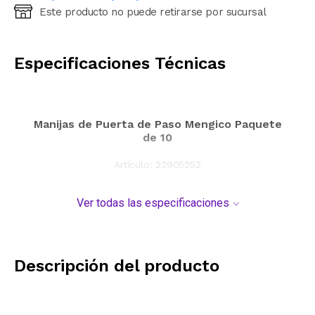
Este producto no puede retirarse por sucursal
Ingresá código postal (sólo números)
CALCULAR
Especificaciones Técnicas
Manijas de Puerta de Paso Mengico Paquete
de 10
Artículo:
22905252
Ver todas las especificaciones
Descripción del producto