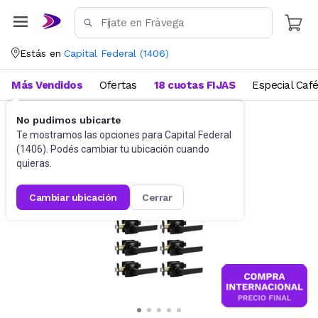
Estás en
Capital Federal
(
1406
)
Más Vendidos
Ofertas
18 cuotas FIJAS
Especial Caf
No pudimos ubicarte
Herramientas y Construcción
Herrajes
Te mostramos las opciones para
Capital Federal
(
1406
). Podés cambiar tu ubicación cuando
quieras.
cambiar ubicación
cerrar