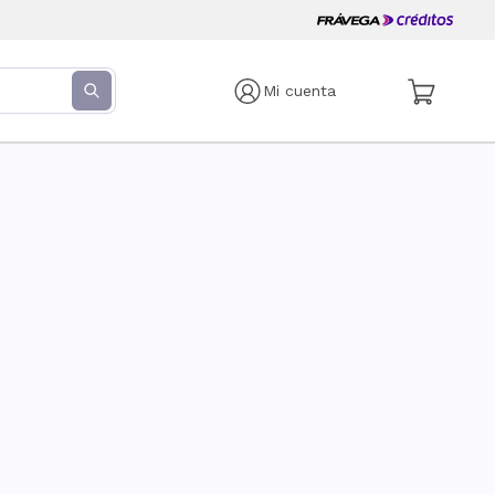
Mi cuenta
s