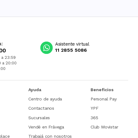
a:
Asistente virtual
00
11 2855 5086
 a 23:59
0 a 20:00
:00
Ayuda
Beneficios
Centro de ayuda
Personal Pay
Contactanos
YPF
Sucursales
365
Vendé en Frávega
Club Movistar
place
Trabajá con nosotros