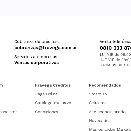
Cobranza de créditos:
Venta telefónic
cobranzas@fravega.com.ar
0810 333 87
LU-MIE de 08:00
Servicios a empresas:
JUE-VIE de 08:0
Ventas corporativas
SA de 09:00 a 13
om
Frávega Créditos
Recomendados
Pagá Online
Smart TV
Catálogo exclusivo
Celulares
nancieros
Condiciones
Aire acondicionado
Novedades
Más vendidos Market