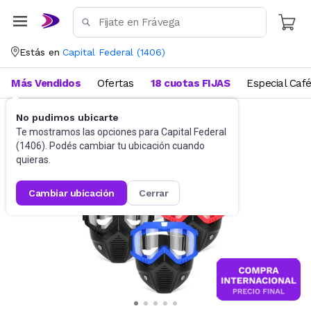
Estás en
Capital Federal
(
1406
)
Más Vendidos
Ofertas
18 cuotas FIJAS
Especial Caf
No pudimos ubicarte
Disfraces
Accesorios para disfraces
Te mostramos las opciones para
Capital Federal
(
1406
). Podés cambiar tu ubicación cuando
quieras.
cambiar ubicación
cerrar