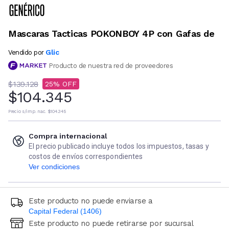
Mascaras Tacticas POKONBOY 4P con Gafas de
Glic
Vendido por
Producto de nuestra red de proveedores
$139.128
25
$104.345
Precio s/imp. nac.
$104.345
Compra internacional
El precio publicado incluye todos los impuestos, tasas y
costos de envíos correspondientes
Ver condiciones
Este producto no puede enviarse a
Capital Federal (1406)
Este producto no puede retirarse por sucursal
Ingresá código postal (sólo números)