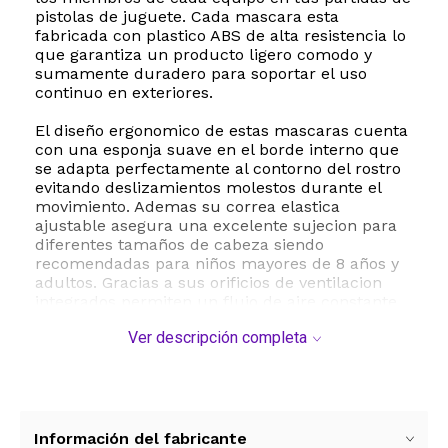
pistolas de juguete. Cada mascara esta
fabricada con plastico ABS de alta resistencia lo
que garantiza un producto ligero comodo y
sumamente duradero para soportar el uso
continuo en exteriores.
El diseño ergonomico de estas mascaras cuenta
con una esponja suave en el borde interno que
se adapta perfectamente al contorno del rostro
evitando deslizamientos molestos durante el
movimiento. Ademas su correa elastica
ajustable asegura una excelente sujecion para
diferentes tamaños de cabeza siendo
recomendadas para niños mayores de 8 años y
adultos. Gracias a sus orificios de ventilacion
integrados permiten un flujo de aire constante
que facilita la respiracion y evita el
Ver descripción completa
empañamiento.
La seguridad es lo primero y por eso las gafas
estan equipadas con lentes de policarbonato de
alta transmitancia que ofrecen una vision clara
sin distorsiones opticas. Su diseño curvo
Información del fabricante