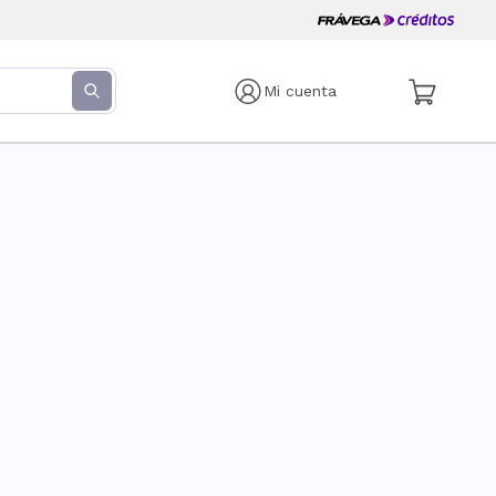
Mi cuenta
s