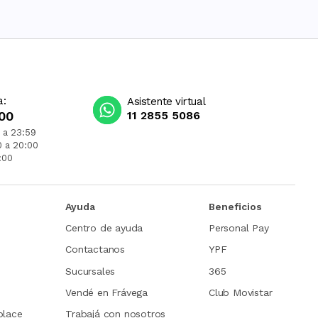
a:
Asistente virtual
00
11 2855 5086
 a 23:59
0 a 20:00
:00
Ayuda
Beneficios
Centro de ayuda
Personal Pay
Contactanos
YPF
Sucursales
365
Vendé en Frávega
Club Movistar
place
Trabajá con nosotros