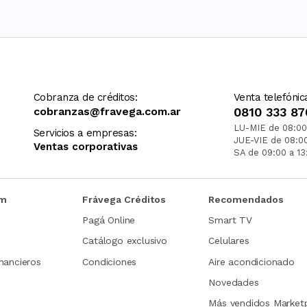
Cobranza de créditos:
Venta telefónic
cobranzas@fravega.com.ar
0810 333 87
LU-MIE de 08:00
Servicios a empresas:
JUE-VIE de 08:0
Ventas corporativas
SA de 09:00 a 13
om
Frávega Créditos
Recomendados
Pagá Online
Smart TV
Catálogo exclusivo
Celulares
nancieros
Condiciones
Aire acondicionado
Novedades
Más vendidos Market