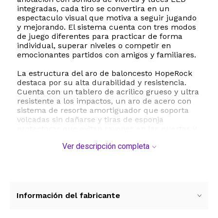
integradas, cada tiro se convertira en un
espectaculo visual que motiva a seguir jugando
y mejorando. El sistema cuenta con tres modos
de juego diferentes para practicar de forma
individual, superar niveles o competir en
emocionantes partidos con amigos y familiares.
La estructura del aro de baloncesto HopeRock
destaca por su alta durabilidad y resistencia.
Cuenta con un tablero de acrilico grueso y ultra
resistente a los impactos, un aro de acero con
sistema de resorte amortiguador que soporta
volcadas sin dañarse y tiras de esponja
protectoras que evitan rayones en las puertas y
reducen significativamente el ruido durante el
Ver descripción completa
juego. El paquete incluye tres pelotas de
baloncesto de goma de tamaño ideal y un
inflador para que la diversion comience de
inmediato. Su diseño de montaje facil permite
colgarlo en la mayoria de las puertas estandar
de dormitorios, oficinas o salas de estar sin
Información del fabricante
necesidad de perforaciones ni herramientas
complejas, facilitando tambien su traslado y