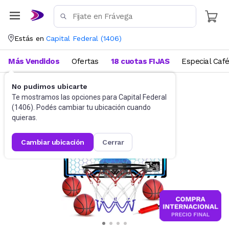
Estás en
Capital Federal
(
1406
)
Más Vendidos
Ofertas
18 cuotas FIJAS
Especial Caf
No pudimos ubicarte
Juguetes y Juegos
Te mostramos las opciones para
Capital Federal
(
1406
). Podés cambiar tu ubicación cuando
quieras.
cambiar ubicación
cerrar