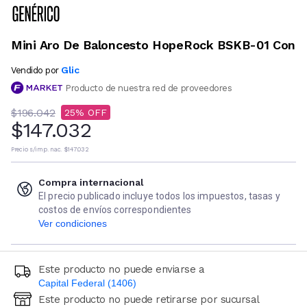
Mini Aro De Baloncesto HopeRock BSKB-01 Con
Glic
Vendido por
Producto de nuestra red de proveedores
$196.042
25
$147.032
Precio s/imp. nac.
$147.032
Compra internacional
El precio publicado incluye todos los impuestos, tasas y
costos de envíos correspondientes
Ver condiciones
Este producto no puede enviarse a
Capital Federal (1406)
Este producto no puede retirarse por sucursal
Ingresá código postal (sólo números)