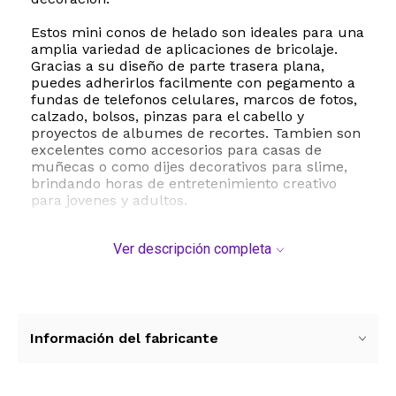
Estos mini conos de helado son ideales para una
amplia variedad de aplicaciones de bricolaje.
Gracias a su diseño de parte trasera plana,
puedes adherirlos facilmente con pegamento a
fundas de telefonos celulares, marcos de fotos,
calzado, bolsos, pinzas para el cabello y
proyectos de albumes de recortes. Tambien son
excelentes como accesorios para casas de
muñecas o como dijes decorativos para slime,
brindando horas de entretenimiento creativo
para jovenes y adultos.
Fabricados con resina de alta calidad, estos dijes
Ver descripción completa
son ligeros, duraderos y seguros para el manejo
decorativo. Cada pieza ofrece una textura
agradable al tacto y una gran resistencia al
desgaste, asegurando que tus creaciones
mantengan su atractivo visual por mucho
tiempo. Añade un elemento divertido y original a
Información del fabricante
tus manualidades con este versatil set de
simulacion.