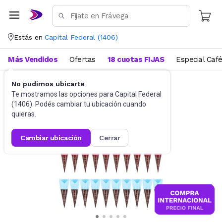
Estás en
Capital Federal
(
1406
)
Más Vendidos
Ofertas
18 cuotas FIJAS
Especial Caf
No pudimos ubicarte
Sets y otros
Juegos de Cocina
Te mostramos las opciones para
Capital Federal
(
1406
). Podés cambiar tu ubicación cuando
quieras.
cambiar ubicación
cerrar