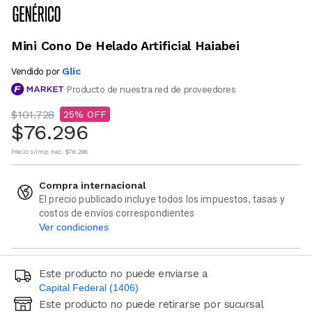
Mini Cono De Helado Artificial Haiabei
Glic
Vendido por
Producto de nuestra red de proveedores
$101.728
25
$76.296
Precio s/imp. nac.
$76.296
Compra internacional
El precio publicado incluye todos los impuestos, tasas y
costos de envíos correspondientes
Ver condiciones
Este producto no puede enviarse a
Capital Federal (1406)
Este producto no puede retirarse por sucursal
Ingresá código postal (sólo números)