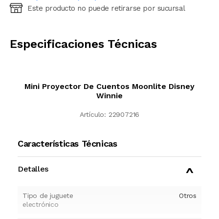
Este producto no puede retirarse por sucursal
Ingresá código postal (sólo números)
CALCULAR
Especificaciones Técnicas
Mini Proyector De Cuentos Moonlite Disney
Winnie
Artículo:
22907216
Características Técnicas
Detalles
Tipo de juguete
Otros
electrónico