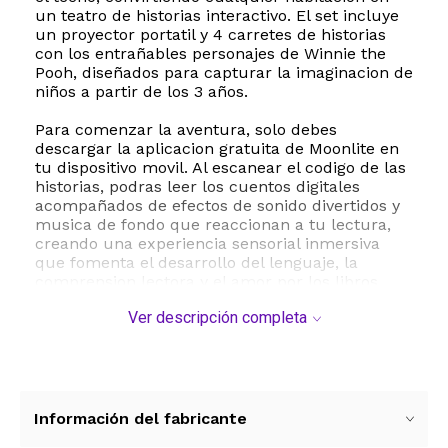
un teatro de historias interactivo. El set incluye
un proyector portatil y 4 carretes de historias
con los entrañables personajes de Winnie the
Pooh, diseñados para capturar la imaginacion de
niños a partir de los 3 años.
Para comenzar la aventura, solo debes
descargar la aplicacion gratuita de Moonlite en
tu dispositivo movil. Al escanear el codigo de las
historias, podras leer los cuentos digitales
acompañados de efectos de sonido divertidos y
musica de fondo que reaccionan a tu lectura,
creando una experiencia sensorial inmersiva
que fomenta el desarrollo del lenguaje, la
comprension lectora y el amor por los libros
desde la infancia temprana.
Ver descripción completa
Este proyector manual esta fabricado en
plastico resistente y seguro, con un diseño ligero
y portatil ideal para llevar de viaje, a la casa de
los abuelos o usar en cualquier rincon del
hogar. Es el regalo educativo perfecto para
Información del fabricante
cumpleaños y fiestas, promoviendo un tiempo