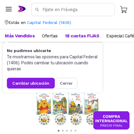
Estás en
Capital Federal
(
1406
)
Más Vendidos
Ofertas
18 cuotas FIJAS
Especial Caf
No pudimos ubicarte
Juguetes y Juegos
Juguetes Electrónicos
Te mostramos las opciones para
Capital Federal
(
1406
). Podés cambiar tu ubicación cuando
quieras.
cambiar ubicación
cerrar