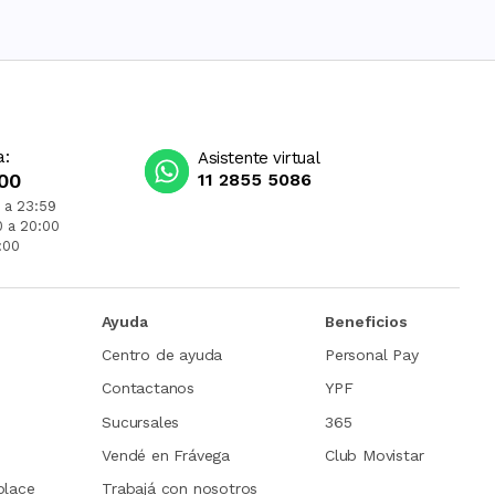
a:
Asistente virtual
00
11 2855 5086
 a 23:59
0 a 20:00
:00
Ayuda
Beneficios
Centro de ayuda
Personal Pay
Contactanos
YPF
Sucursales
365
Vendé en Frávega
Club Movistar
place
Trabajá con nosotros