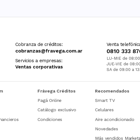
Cobranza de créditos:
Venta telefónic
cobranzas@fravega.com.ar
0810 333 87
LU-MIE de 08:00
Servicios a empresas:
JUE-VIE de 08:0
Ventas corporativas
SA de 09:00 a 13
om
Frávega Créditos
Recomendados
Pagá Online
Smart TV
Catálogo exclusivo
Celulares
nancieros
Condiciones
Aire acondicionado
Novedades
Más vendidos Market