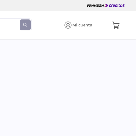
Mi cuenta
s