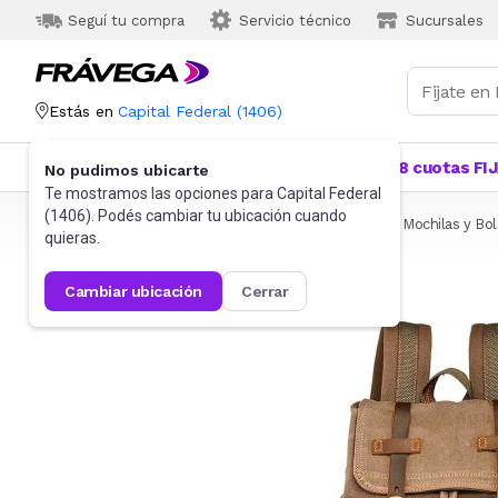
Seguí tu compra
Servicio técnico
Sucursales
Estás en
Capital Federal
(
1406
)
Categorías
Más Vendidos
Ofertas
18 cuotas FI
No pudimos ubicarte
Te mostramos las opciones para
Capital Federal
(
1406
). Podés cambiar tu ubicación cuando
Frávega
Informática
Accesorios de Informática
Mochilas y Bo
quieras.
cambiar ubicación
cerrar