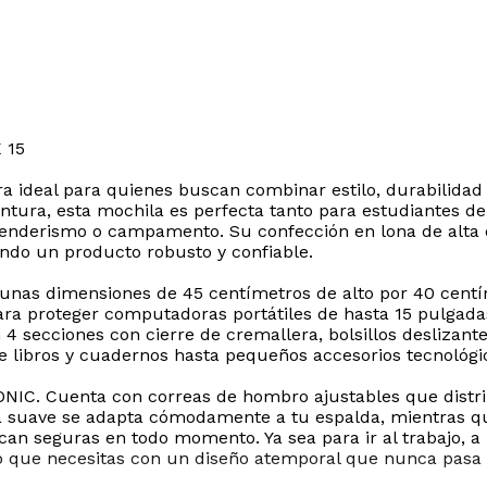
 15
 ideal para quienes buscan combinar estilo, durabilidad 
ntura, esta mochila es perfecta tanto para estudiantes de
l senderismo o campamento. Su confección en lona de alta 
iendo un producto robusto y confiable.
 unas dimensiones de 45 centímetros de alto por 40 cent
proteger computadoras portátiles de hasta 15 pulgadas. S
4 secciones con cierre de cremallera, bolsillos deslizante
e libros y cuadernos hasta pequeños accesorios tecnológic
ONIC. Cuenta con correas de hombro ajustables que distr
na suave se adapta cómodamente a tu espalda, mientras que
an seguras en todo momento. Ya sea para ir al trabajo, a
acio que necesitas con un diseño atemporal que nunca pas