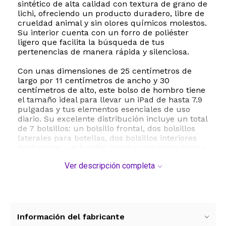
sintético de alta calidad con textura de grano de
lichi, ofreciendo un producto duradero, libre de
crueldad animal y sin olores químicos molestos.
Su interior cuenta con un forro de poliéster
ligero que facilita la búsqueda de tus
pertenencias de manera rápida y silenciosa.
Con unas dimensiones de 25 centímetros de
largo por 11 centímetros de ancho y 30
centímetros de alto, este bolso de hombro tiene
el tamaño ideal para llevar un iPad de hasta 7.9
pulgadas y tus elementos esenciales de uso
diario. Su excelente distribución incluye un total
de 7 bolsillos: un bolsillo frontal, dos bolsillos
laterales para botellas, dos bolsillos interiores
deslizantes, un bolsillo interior con cremallera y
un bolsillo trasero de seguridad con cremallera
Ver descripción completa
para proteger tus objetos más valiosos.
Esta mochila es sumamente versátil y cómoda
gracias a sus correas ajustables para los
hombros. Es ideal para salidas casuales, viajes,
paseos, camping o días de compras. Además, se
Información del fabricante
convierte en una opción de regalo perfecta para