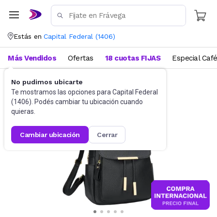
Estás en
Capital Federal
(
1406
)
Más Vendidos
Ofertas
18 cuotas FIJAS
Especial Caf
No pudimos ubicarte
Mochilas
Mochilas urbanas
Te mostramos las opciones para
Capital Federal
(
1406
). Podés cambiar tu ubicación cuando
quieras.
cambiar ubicación
cerrar