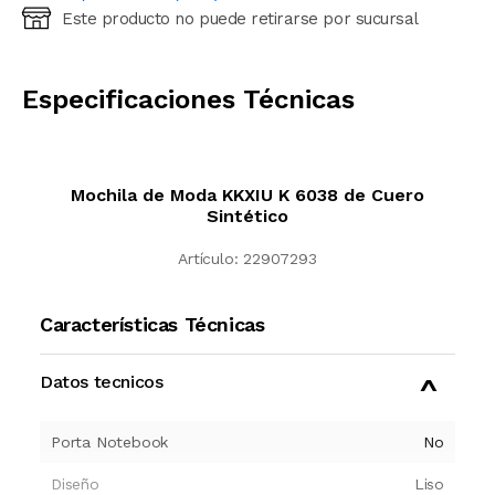
Este producto no puede retirarse por sucursal
Ingresá código postal (sólo números)
CALCULAR
Especificaciones Técnicas
Mochila de Moda KKXIU K 6038 de Cuero
Sintético
Artículo:
22907293
Características Técnicas
Datos tecnicos
Porta Notebook
No
Diseño
Liso