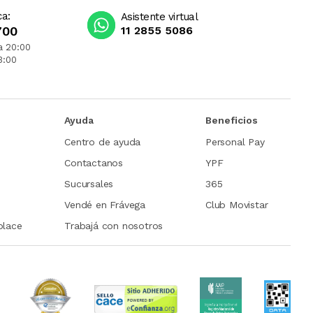
ca:
Asistente virtual
700
11 2855 5086
a 20:00
3:00
Ayuda
Beneficios
Centro de ayuda
Personal Pay
Contactanos
YPF
Sucursales
365
Vendé en Frávega
Club Movistar
place
Trabajá con nosotros