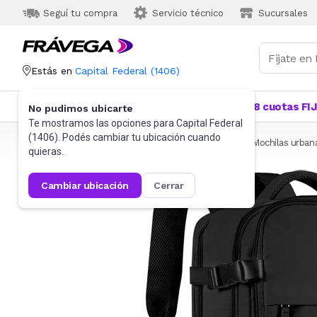
Seguí tu compra
Servicio técnico
Sucursales
Estás en
Capital Federal
(
1406
)
Categorías
Más Vendidos
Ofertas
18 cuotas FI
No pudimos ubicarte
Te mostramos las opciones para
Capital Federal
(
1406
). Podés cambiar tu ubicación cuando
Frávega
Indumentaria
Accesorios
Mochilas
Mochilas urban
quieras.
cambiar ubicación
cerrar