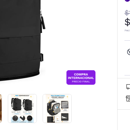
$
$
Prec