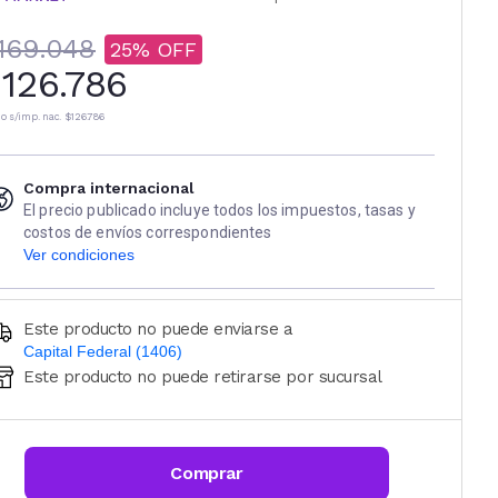
169.048
25
126.786
io s/imp. nac.
$126.786
Compra internacional
El precio publicado incluye todos los impuestos, tasas y
costos de envíos correspondientes
Ver condiciones
Este producto no puede enviarse a
Capital Federal (1406)
Este producto no puede retirarse por sucursal
Ingresá código postal (sólo números)
CALCULAR
Comprar