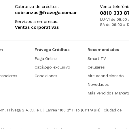
Cobranza de créditos:
Venta telefóni
cobranzas@fravega.com.ar
0810 333 8
LU-VI de 08:00 
Servicios a empresas:
SA de 09:00 a 1
Ventas corporativas
om
Frávega Créditos
Recomendados
Pagá Online
Smart TV
Catálogo exclusivo
Celulares
nancieros
Condiciones
Aire acondicionado
Novedades
Más vendidos Market
com.
Frávega S.A.C.I. e I. | Larrea 1106 2° Piso (C1117ABH) | Ciudad de