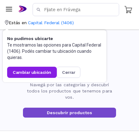
Estás en
Capital Federal
(
1406
)
No pudimos ubicarte
Te mostramos las opciones para
Capital Federal
(
1406
). Podés cambiar tu ubicación cuando
quieras.
cambiar ubicación
cerrar
La página no existe
Navegá por las categorías y descubrí
todos los productos que tenemos para
vos.
Descubrir productos