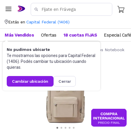
Estás en
Capital Federal
(
1406
)
Más Vendidos
Ofertas
18 cuotas FIJAS
Especial Caf
No pudimos ubicarte
Accesorios de Informática
Mochilas y Bolsos Notebook
Te mostramos las opciones para
Capital Federal
(
1406
). Podés cambiar tu ubicación cuando
quieras.
cambiar ubicación
cerrar