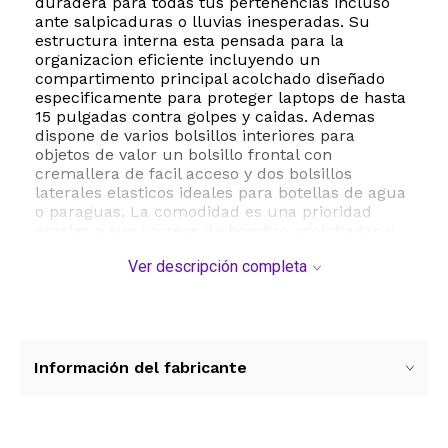
duradera para todas tus pertenencias incluso
ante salpicaduras o lluvias inesperadas. Su
estructura interna esta pensada para la
organizacion eficiente incluyendo un
compartimento principal acolchado diseñado
especificamente para proteger laptops de hasta
15 pulgadas contra golpes y caidas. Ademas
dispone de varios bolsillos interiores para
objetos de valor un bolsillo frontal con
cremallera de facil acceso y dos bolsillos
laterales elasticos ideales para botellas de agua
o paraguas. La comodidad es una prioridad
gracias a sus correas de hombro acolchadas y
ajustables que distribuyen el peso de manera
Ver descripción completa
uniforme reduciendo la fatiga durante el uso
prolongado. El asa superior reforzada permite
un manejo rapido en entornos concurridos
como el transporte publico. Con dimensiones de
38 x 29 x 13 centimetros y un peso ligero de
aproximadamente 500 gramos esta mochila es
Información del fabricante
versatil para estudiantes de preparatoria
universitarios profesionales y entusiastas del
gimnasio o el senderismo. Su diseño minimalista
y profesional la convierte en un accesorio