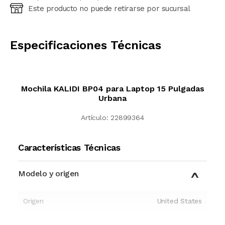
Este producto no puede retirarse por sucursal
Ingresá código postal (sólo números)
CALCULAR
Especificaciones Técnicas
Mochila KALIDI BP04 para Laptop 15 Pulgadas
Urbana
Artículo:
22899364
Características Técnicas
Modelo y origen
Origen
United States