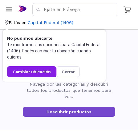
Estás en
Capital Federal
(
1406
)
No pudimos ubicarte
Te mostramos las opciones para
Capital Federal
(
1406
). Podés cambiar tu ubicación cuando
quieras.
cambiar ubicación
cerrar
La página no existe
Navegá por las categorías y descubrí
todos los productos que tenemos para
vos.
Descubrir productos