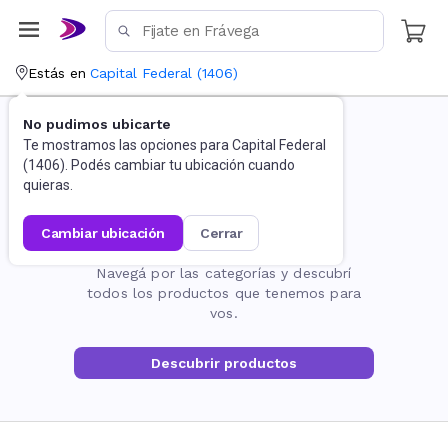
Estás en
Capital Federal
(
1406
)
No pudimos ubicarte
Te mostramos las opciones para
Capital Federal
(
1406
). Podés cambiar tu ubicación cuando
quieras.
cambiar ubicación
cerrar
La página no existe
Navegá por las categorías y descubrí
todos los productos que tenemos para
vos.
Descubrir productos