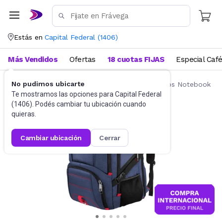
Estás en
Capital Federal
(
1406
)
Más Vendidos
Ofertas
18 cuotas FIJAS
Especial Caf
No pudimos ubicarte
Accesorios de Informática
Mochilas y Bolsos Notebook
Te mostramos las opciones para
Capital Federal
(
1406
). Podés cambiar tu ubicación cuando
quieras.
cambiar ubicación
cerrar