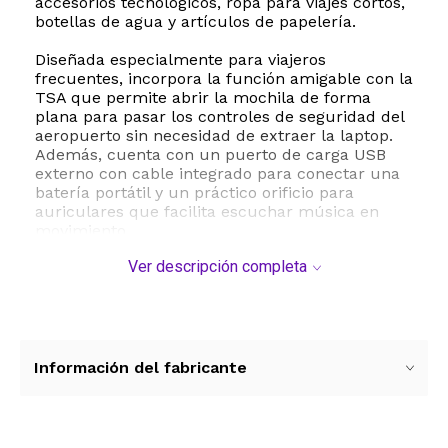
accesorios tecnológicos, ropa para viajes cortos,
botellas de agua y artículos de papelería.
Diseñada especialmente para viajeros
frecuentes, incorpora la función amigable con la
TSA que permite abrir la mochila de forma
plana para pasar los controles de seguridad del
aeropuerto sin necesidad de extraer la laptop.
Además, cuenta con un puerto de carga USB
externo con cable integrado para conectar una
batería portátil y un práctico orificio para
auriculares que facilita escuchar música en
movimiento.
Ver descripción completa
Fabricada en poliéster de alta resistencia y
nylon, ofrece una excelente durabilidad y
resistencia al agua. Su diseño ergonómico
incluye un respaldo con ventilación
tridimensional en forma de U y correas
acolchadas para los hombros que alivian la
Información del fabricante
presión, garantizando la máxima comodidad
durante todo el día.
ESTE PRODUCTO VIENE DE USA DENTRO DEL