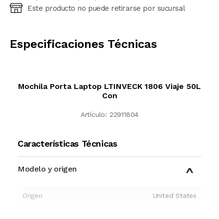
Este producto no puede retirarse por sucursal
Ingresá código postal (sólo números)
CALCULAR
Especificaciones Técnicas
Mochila Porta Laptop LTINVECK 1806 Viaje 50L
Con
Artículo:
22911804
Características Técnicas
Modelo y origen
Origen
United States