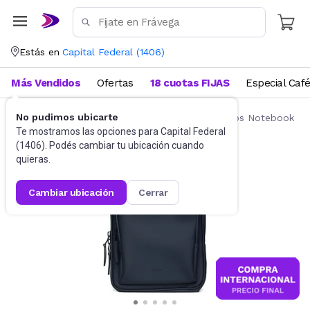
Estás en
Capital Federal
(
1406
)
Más Vendidos
Ofertas
18 cuotas FIJAS
Especial Caf
No pudimos ubicarte
Accesorios de Informática
Mochilas y Bolsos Notebook
Te mostramos las opciones para
Capital Federal
(
1406
). Podés cambiar tu ubicación cuando
quieras.
cambiar ubicación
cerrar