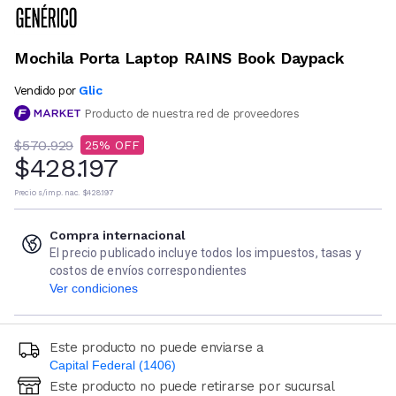
Mochila Porta Laptop RAINS Book Daypack
Glic
Vendido por
Producto de nuestra red de proveedores
$570.929
25
$428.197
Precio s/imp. nac.
$428.197
Compra internacional
El precio publicado incluye todos los impuestos, tasas y
costos de envíos correspondientes
Ver condiciones
Este producto no puede enviarse a
Capital Federal (1406)
Este producto no puede retirarse por sucursal
Ingresá código postal (sólo números)