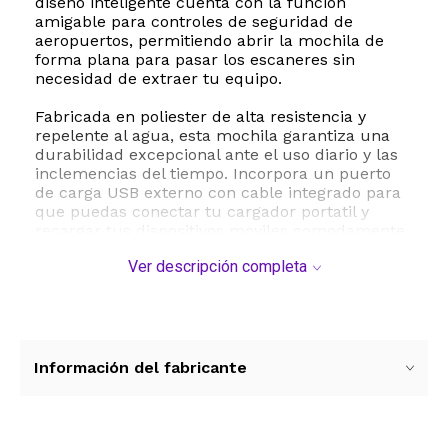
diseño inteligente cuenta con la funcion
amigable para controles de seguridad de
aeropuertos, permitiendo abrir la mochila de
forma plana para pasar los escaneres sin
necesidad de extraer tu equipo.
Fabricada en poliester de alta resistencia y
repelente al agua, esta mochila garantiza una
durabilidad excepcional ante el uso diario y las
inclemencias del tiempo. Incorpora un puerto
de carga USB externo con cable integrado para
que puedas conectar tu cargador portatil y
recargar tus dispositivos moviles comodamente
mientras caminas, ademas de una practica
Ver descripción completa
salida para auriculares. Su diseño ergonomico
con respaldo de ventilacion tridimensional en
forma de U y correas acolchadas para los
hombros reduce la fatiga y distribuye el peso de
manera uniforme, asegurando el maximo
confort durante trayectos largos.
Información del fabricante
ESTE PRODUCTO VIENE DE USA DENTRO DEL
MARCO DEL SERVICIO "PUERTA A PUERTA" QUE
RIGE PARA LOS ENVíOS POSTALES