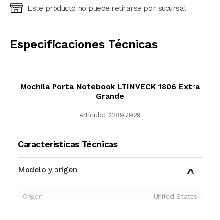
Este producto no puede retirarse por sucursal
Ingresá código postal (sólo números)
CALCULAR
Especificaciones Técnicas
Mochila Porta Notebook LTINVECK 1806 Extra
Grande
Artículo:
22897929
Características Técnicas
Modelo y origen
Origen
United States