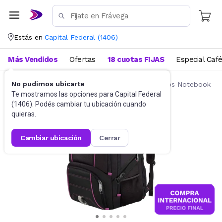
Estás en
Capital Federal
(
1406
)
Más Vendidos
Ofertas
18 cuotas FIJAS
Especial Caf
No pudimos ubicarte
Accesorios de Informática
Mochilas y Bolsos Notebook
Te mostramos las opciones para
Capital Federal
(
1406
). Podés cambiar tu ubicación cuando
quieras.
cambiar ubicación
cerrar