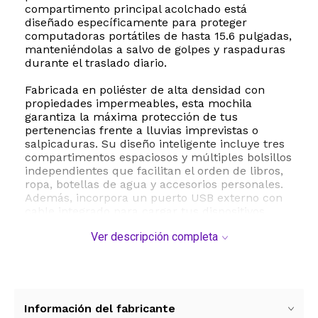
compartimento principal acolchado está
diseñado específicamente para proteger
computadoras portátiles de hasta 15.6 pulgadas,
manteniéndolas a salvo de golpes y raspaduras
durante el traslado diario.
Fabricada en poliéster de alta densidad con
propiedades impermeables, esta mochila
garantiza la máxima protección de tus
pertenencias frente a lluvias imprevistas o
salpicaduras. Su diseño inteligente incluye tres
compartimentos espaciosos y múltiples bolsillos
independientes que facilitan el orden de libros,
ropa, botellas de agua y accesorios personales.
Además, incorpora un puerto USB externo con
cable integrado para cargar tus dispositivos
móviles cómodamente mientras caminas, junto
Ver descripción completa
con una práctica salida para auriculares.
La ergonomía es un pilar fundamental en este
modelo. Cuenta con un respaldo acolchado con
flujo de aire transpirable que brinda un soporte
óptimo para la espalda, reduciendo la fatiga. Las
Información del fabricante