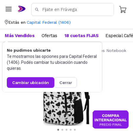
Estás en
Capital Federal
(
1406
)
Más Vendidos
Ofertas
18 cuotas FIJAS
Especial Caf
No pudimos ubicarte
Accesorios de Informática
Mochilas y Bolsos Notebook
Te mostramos las opciones para
Capital Federal
(
1406
). Podés cambiar tu ubicación cuando
quieras.
cambiar ubicación
cerrar