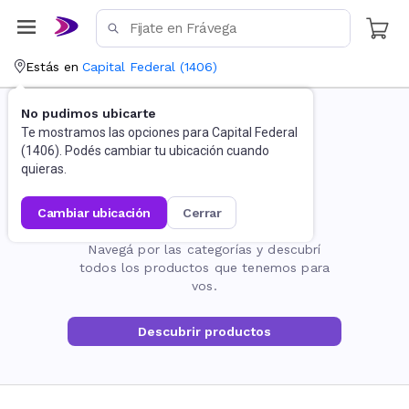
Estás en
Capital Federal
(
1406
)
No pudimos ubicarte
Te mostramos las opciones para
Capital Federal
(
1406
). Podés cambiar tu ubicación cuando
quieras.
cambiar ubicación
cerrar
La página no existe
Navegá por las categorías y descubrí
todos los productos que tenemos para
vos.
Descubrir productos