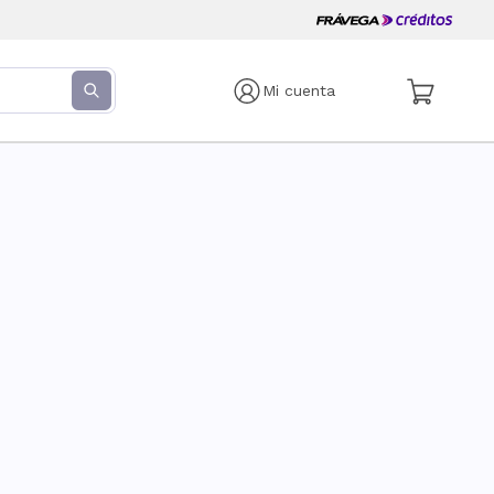
Mi cuenta
s