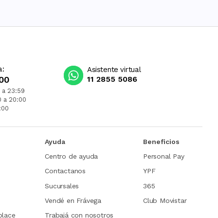
a:
Asistente virtual
00
11 2855 5086
 a 23:59
0 a 20:00
:00
Ayuda
Beneficios
Centro de ayuda
Personal Pay
Contactanos
YPF
Sucursales
365
Vendé en Frávega
Club Movistar
place
Trabajá con nosotros