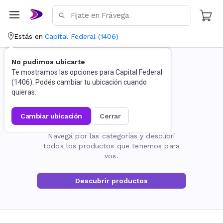
Estás en
Capital Federal
(
1406
)
No pudimos ubicarte
Te mostramos las opciones para
Capital Federal
(
1406
). Podés cambiar tu ubicación cuando
quieras.
cambiar ubicación
cerrar
La página no existe
Navegá por las categorías y descubrí
todos los productos que tenemos para
vos.
Descubrir productos